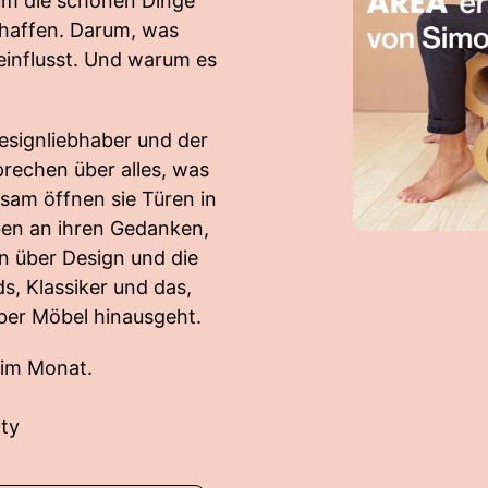
um die schönen Dinge
chaffen. Darum, was
eeinflusst. Und warum es
signliebhaber und der
rechen über alles, was
insam öffnen sie Türen in
ben an ihren Gedanken,
n über Design und die
s, Klassiker und das,
 über Möbel hinausgeht.
 im Monat.
ty