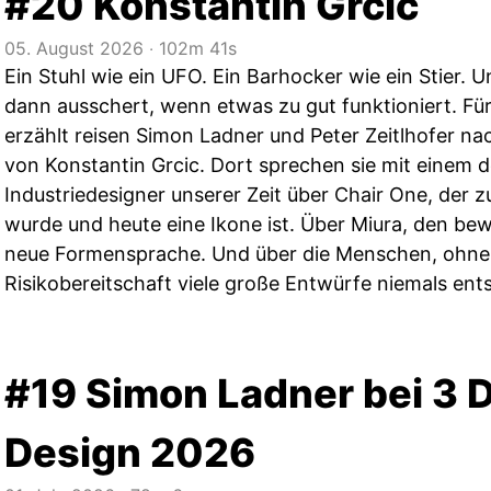
#20 Konstantin Grcic
05. August 2026
‧
102m 41s
Ein Stuhl wie ein UFO. Ein Barhocker wie ein Stier. 
dann ausschert, wenn etwas zu gut funktioniert. Fü
erzählt reisen Simon Ladner und Peter Zeitlhofer nach
von Konstantin Grcic. Dort sprechen sie mit einem 
Industriedesigner unserer Zeit über Chair One, der
wurde und heute eine Ikone ist. Über Miura, den be
neue Formensprache. Und über die Menschen, ohne 
Risikobereitschaft viele große Entwürfe niemals en
#19 Simon Ladner bei 3 D
Design 2026